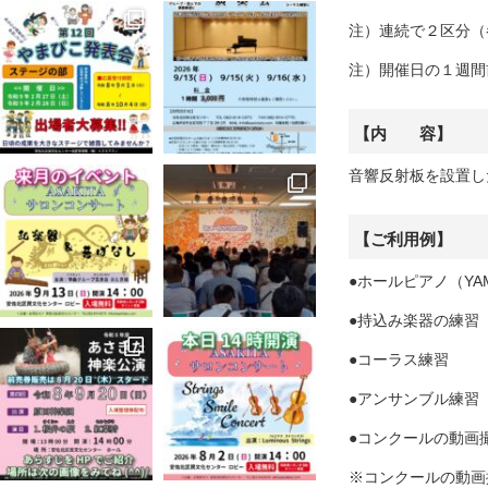
注）連続で２区分（
注）開催日の１週間
【内 容】
音響反射板を設置し
【ご利用例】
●ホールピアノ（YA
●持込み楽器の練習
●コーラス練習
●アンサンブル練習
●コンクールの動画
※コンクールの動画