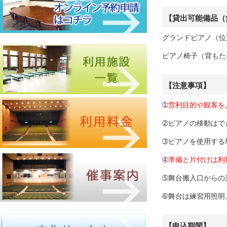
【貸出可能備品（
グランドピアノ（位
ピアノ椅子（背もた
【注意事項】
➀
営利目的や観客を
➁ピアノの移動はで
➂ピアノを使用する
➃
準備と片付けは利
➄舞台搬入口からの
➅舞台は練習用照明
【申込期間】