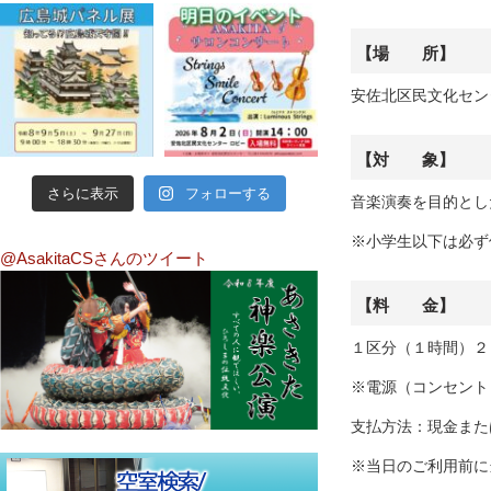
【場 所】
安佐北区民文化セン
【対 象】
さらに表示
フォローする
音楽演奏を目的とし
※小学生以下は必ず
@AsakitaCSさんのツイート
【料 金】
１区分（１時間）２
※電源（コンセント
支払方法：現金または
※当日のご利用前に