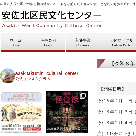
広島市安佐北区での催し物や地域イベントなど盛りだくさんです。どなたでもお気軽にご
ホーム
催事案内
主催事業
文化サークル
Home
Event
Contents
Culture Circle
【令和８年
asakitakumin_cultural_center
公式インスタグラム
【開催日程】
令和８年２月 １日
令和８年２月 ３日
令和８年２月 ４日
注）１区分につき１