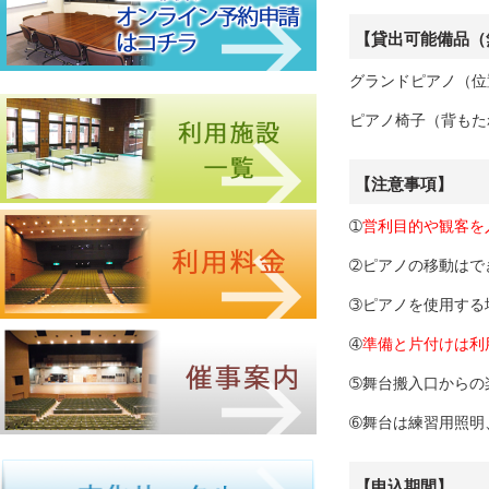
【貸出可能備品（
グランドピアノ（位
ピアノ椅子（背もた
【注意事項】
➀
営利目的や観客を
➁ピアノの移動はで
➂ピアノを使用する
➃
準備と片付けは利
➄舞台搬入口からの
➅舞台は練習用照明
【申込期間】