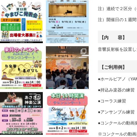
注）連続で２区分（
注）開催日の１週間
【内 容】
音響反射板を設置し
【ご利用例】
●ホールピアノ（YA
●持込み楽器の練習
●コーラス練習
●アンサンブル練習
●コンクールの動画
※コンクールの動画