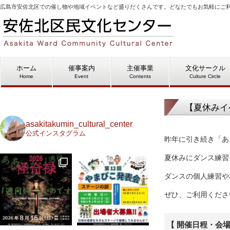
広島市安佐北区での催し物や地域イベントなど盛りだくさんです。どなたでもお気軽にご
ホーム
催事案内
主催事業
文化サークル
Home
Event
Contents
Culture Circle
【夏休みイ
asakitakumin_cultural_center
公式インスタグラム
昨年に引き続き「あ
夏休みにダンス練習
ダンスの個人練習や
ぜひ、ご利用くださ
【 開催日程・会場