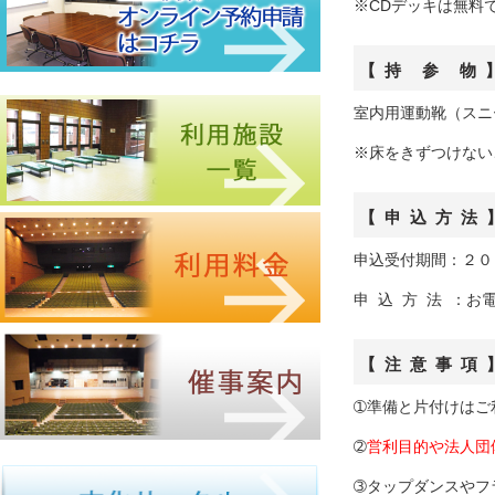
※CDデッキは無料
【 持 参 物 
室内用運動靴（スニ
※床をきずつけない
【 申 込 方 法 
申込受付期間：２０
申 込 方 法 ：
【 注 意 事 項 
➀準備と片付けはご
➁
営利目的や法人団
➂
タップダンスやフ