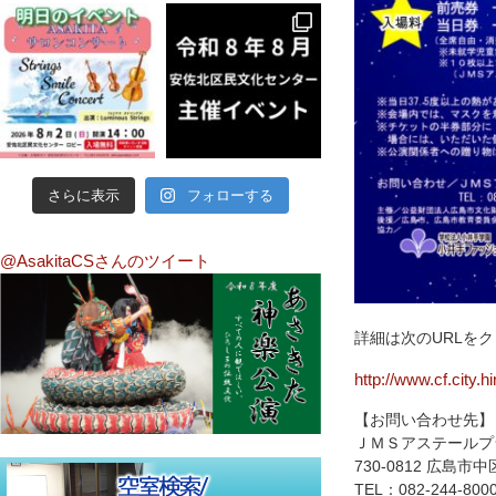
さらに表示
フォローする
@AsakitaCSさんのツイート
詳細は次のURLを
http://www.cf.city.h
【お問い合わせ先】
ＪＭＳアステールプ
730-0812 広島市中
TEL：082-244-8000