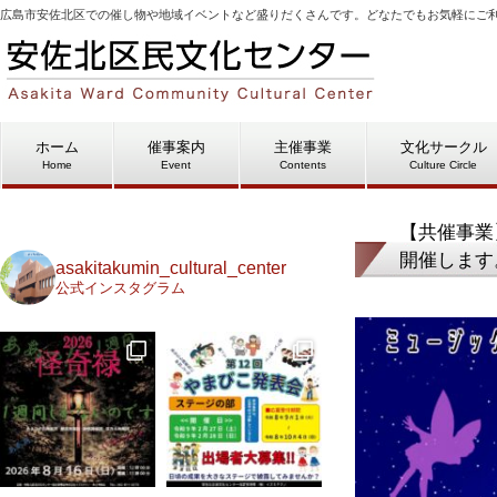
広島市安佐北区での催し物や地域イベントなど盛りだくさんです。どなたでもお気軽にご
ホーム
催事案内
主催事業
文化サークル
Home
Event
Contents
Culture Circle
【共催事業】
開催します
asakitakumin_cultural_center
公式インスタグラム