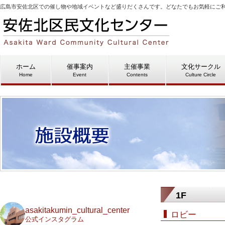
広島市安佐北区での催し物や地域イベントなど盛りだくさんです。どなたでもお気軽にご
ホーム
催事案内
主催事業
文化サークル
Home
Event
Contents
Culture Circle
1F
asakitakumin_cultural_center
ロビー
公式インスタグラム