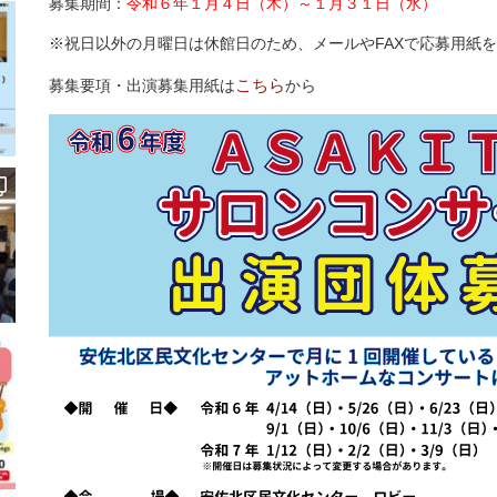
募集期間：
令和６年１月４日（木）～１月３１日（水）
※祝日以外の月曜日は休館日のため、メールやFAXで応募用紙
こちら
募集要項・出演募集用紙は
から