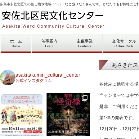
広島市安佐北区での催し物や地域イベントなど盛りだくさんです。どなたでもお気軽にご
ホーム
催事案内
主催事業
文化サークル
Home
Event
Contents
Culture Circle
あさきたス
asakitakumin_cultural_center
公式インスタグラム
冬休みに勉強する場
当センターでは中学
是非、ご利用くださ
第1弾の発表です。
12月20日～12月2