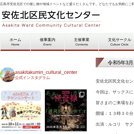
広島市安佐北区での催し物や地域イベントなど盛りだくさんです。どなたでもお気軽にご
ホーム
催事案内
主催事業
文化サークル
Home
Event
Contents
Culture Circle
令和5年3月
asakitakumin_cultural_center
公式インスタグラム
安佐北区民文化セン
今回は、サックスに
皆さまのご来場をお
開場：１３時３０分
出演：ルコリ サク