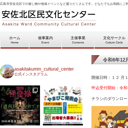
広島市安佐北区での催し物や地域イベントなど盛りだくさんです。どなたでもお気軽にご
ホーム
催事案内
主催事業
文化サークル
Home
Event
Contents
Culture Circle
令和6年1
asakitakumin_cultural_center
公式インスタグラム
開催日時：１２ 月
申込受付開始：令和
チラシのダウンロー