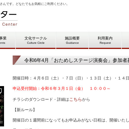
さんです。どなたでもお気軽にご利用ください。
事業
文化サークル
施設概要
利用案内
ents
Culture Circle
Guidance
Request
令和6年4月「おためしステージ演奏会」参加者
開催日時：４月６日（土）・７日（日）・１３日（土）・１４
申込受付開始：令和６年３月１日（金） １０:００～
こちら
チラシのダウンロード・詳細は
から
【新ルール】
開催日の１週間前になってもお申込みがない日程は、開催いた