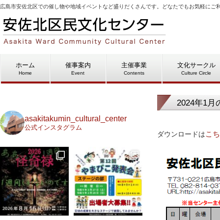
広島市安佐北区での催し物や地域イベントなど盛りだくさんです。どなたでもお気軽にご
ホーム
催事案内
主催事業
文化サークル
Home
Event
Contents
Culture Circle
2024年1
asakitakumin_cultural_center
公式インスタグラム
こち
ダウンロードは