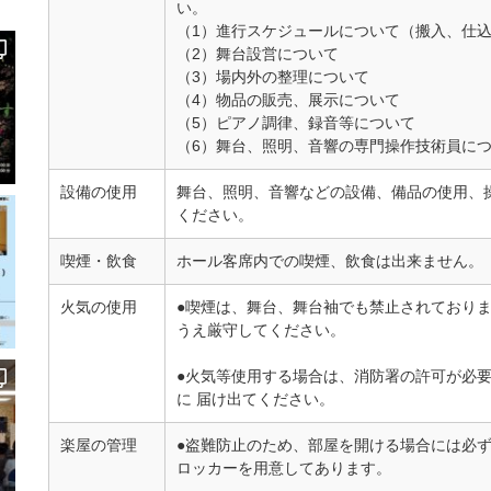
い。
（1）進行スケジュールについて（搬入、仕
（2）舞台設営について
（3）場内外の整理について
（4）物品の販売、展示について
（5）ピアノ調律、録音等について
（6）舞台、照明、音響の専門操作技術員に
設備の使用
舞台、照明、音響などの設備、備品の使用、
ください。
喫煙・飲食
ホール客席内での喫煙、飲食は出来ません。
火気の使用
●喫煙は、舞台、舞台袖でも禁止されており
うえ厳守してください。
●火気等使用する場合は、消防署の許可が必要
に 届け出てください。
楽屋の管理
●盗難防止のため、部屋を開ける場合には必
ロッカーを用意してあります。