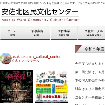
広島市安佐北区での催し物や地域イベントなど盛りだくさんです。どなたでもお気軽にご
ホーム
催事案内
主催事業
文化サークル
Home
Event
Contents
Culture Circle
令和５年度
asakitakumin_cultural_center
公式インスタグラム
今年度も始まります
第一回公演は、４月
本公演の前売券を発
対象はエリア指定席
当センター事務室にお