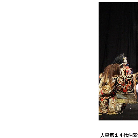
人皇第１４代仲哀