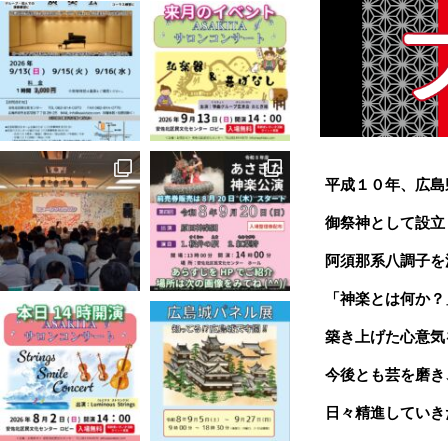
平成１０年、広島
御祭神
として設立
阿須那系八調子を
「神楽とは何か？
築き上げた
心意気
今後とも芸を磨き
日々精進して
いき