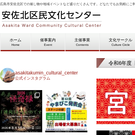
広島市安佐北区での催し物や地域イベントなど盛りだくさんです。どなたでもお気軽にご
ホーム
催事案内
主催事業
文化サークル
Home
Event
Contents
Culture Circle
令和6年度
asakitakumin_cultural_center
公式インスタグラム