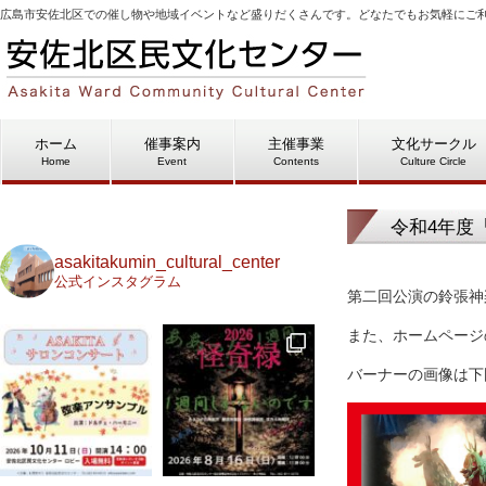
広島市安佐北区での催し物や地域イベントなど盛りだくさんです。どなたでもお気軽にご
ホーム
催事案内
主催事業
文化サークル
Home
Event
Contents
Culture Circle
令和4年度
asakitakumin_cultural_center
公式インスタグラム
第二回公演の鈴張神
また、ホームページ
バーナーの画像は下